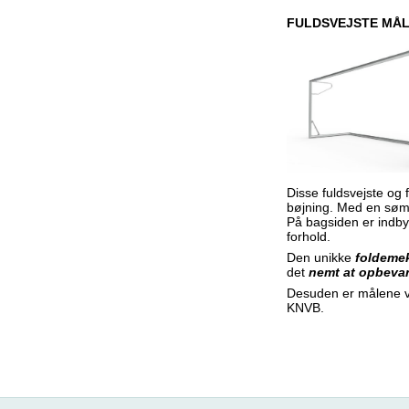
FULDSVEJSTE MÅL 
Disse fuldsvejste og 
bøjning. Med en søml
På bagsiden er indby
forhold.
Den unikke
foldeme
det
nemt at opbevar
Desuden er målene ve
KNVB.