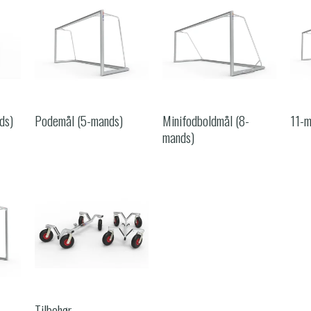
ds)
Podemål (5-mands)
Minifodboldmål (8-
11-
mands)
Tilbehør