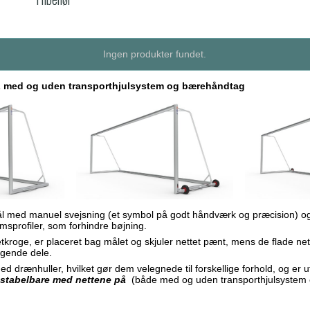
Ingen produkter fundet.
med og uden transporthjulsystem og bærehåndtag
smål med manuel svejsning (et symbol på godt håndværk og præcision) 
msprofiler, som forhindre bøjning.
netkroge, er placeret bag målet og skjuler nettet pænt, mens de flade ne
agende dele.
d drænhuller, hvilket gør dem velegnede til forskellige forhold, og er ut
g
stabelbare med nettene på
(både med og uden transporthjulsystem 