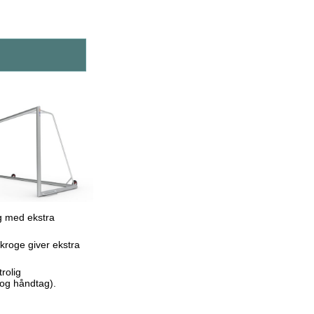
og med ekstra
tkroge giver ekstra
rolig
og håndtag).