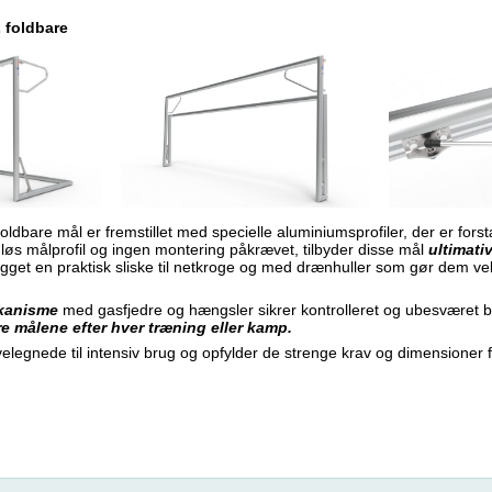
foldbare
foldbare mål er fremstillet med specielle aluminiumsprofiler, der er forst
øs målprofil og ingen montering påkrævet, tilbyder disse mål
ultimati
gget en praktisk sliske til netkroge og med drænhuller som gør dem vele
kanisme
med gasfjedre og hængsler sikrer kontrolleret og ubesværet be
e målene efter hver træning eller kamp.
legnede til intensiv brug og opfylder de strenge krav og dimensioner