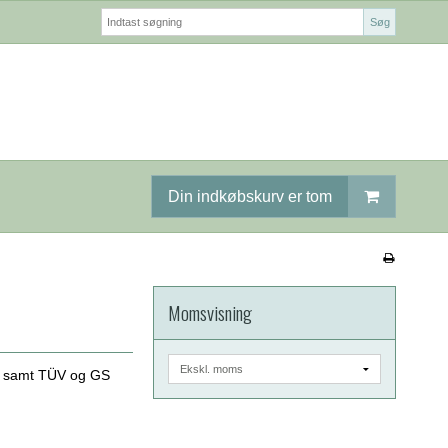
Søg
Din indkøbskurv er tom
Momsvisning
VB samt TÜV og GS