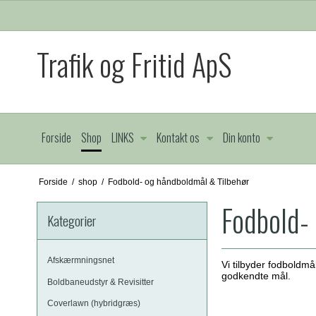
Trafik og Fritid ApS
Forside
Shop
LINKS
Kontakt os
Din konto
Forside
/
shop
/
Fodbold- og håndboldmål & Tilbehør
Fodbold-
Kategorier
Afskærmningsnet
Vi tilbyder fodboldm
godkendte mål.
Boldbaneudstyr & Revisitter
Coverlawn (hybridgræs)